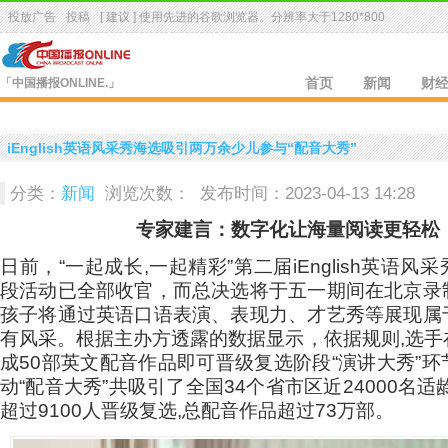
投放广告
投稿
[ 建议 ] 使用先进的
谷歌浏览器
。分辨率大于1280*800
「中国播报ONLINE.」
首页
新闻
财
iEnglish英语风采秀海选吸引两万余少儿参与“配音大秀”
分类：
新闻
浏览次数：
发布时间：2023-04-13 14:28
专家建言：数字化让海量阅读更轻松
日前，“一起成长,一起精彩”第二届iEnglish英语风
段活动已全部收官，而总决选将于五一期间在北京录
孩子将通过英语口语表演、表现力、才艺秀等展现属
有风采。根据主办方透露的数据显示，依据规则,选手
成50部英文配音作品即可晋级复选阶段“演讲大秀”
动“配音大秀”共吸引了全国34个省市区近24000名适
超过9100人晋级复选,总配音作品超过73万部。