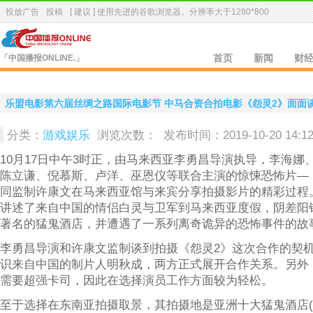
投放广告
投稿
[ 建议 ] 使用先进的
谷歌浏览器
。分辨率大于1280*800
「中国播报ONLINE.」
首页
新闻
财
乐盟电影第六届丝绸之路国际电影节 中马合资合拍电影《怨灵2》面面
分类：
游戏娱乐
浏览次数：
发布时间：2019-10-20 14:1
10月17日中午3时正，由马来西亚李勇昌导演执导，李海娜
陈立谦、倪慕斯、卢洋、巫恩仪等联合主演的惊悚恐怖片—
同监制许康文在马来西亚馆与来宾分享拍摄影片的精彩过程
讲述了来自中国的情侣白灵与卫军到马来西亚度假，阴差阳
著名的猛鬼酒店，并遭遇了一系列离奇诡异的恐怖事件的故
李勇昌导演和许康文监制谈到拍摄《怨灵2》这次合作的契
识来自中国的制片人明秋成，两方正式展开合作关系。另外
需要超强卡司，因此在选择演员工作方面较为轻松。
至于选择在东南亚拍摄取景，其拍摄地是亚洲十大猛鬼酒店(