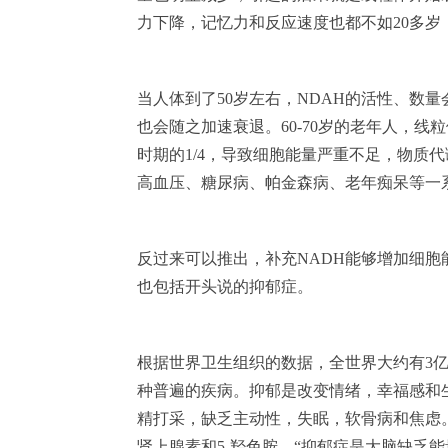
力下降，记忆力和反应速度也都不如20多岁
当人体到了50岁左右，NDAH的活性、数
也会随之加速衰退。60-70岁的老年人，线
时期的1/4，导致细胞能量严重不足，物质
高血压、糖尿病、帕金森病、老年痴呆等一
反过来可以推出，补充NADH能够增加细
也包括开头说的抑郁症。
根据世界卫生组织的数据，全世界大约有3
种普遍的疾病。抑郁是改变情绪，幸福感和
精打采，缺乏主动性，失眠，软骨病和焦虑
肾上腺素和5-羟色胺。“抑郁症是大脑缺乏能量”（Wal