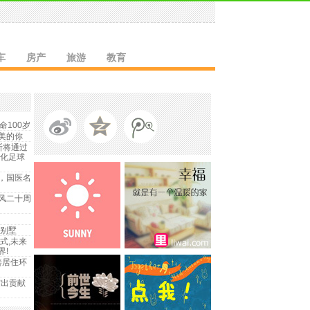
车
房产
旅游
教育
命100岁
美的你
斯将通过
证化足球
，国医名
风二十周
好别墅
式,未来
界!
善居住环
突出贡献