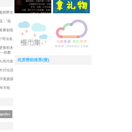
老的野生
院：“高
发展创造
纷“司法名
变形积木
——款数
优质赞助推荐{壹}
人民代表
大讨论活
环境源源
2年不给