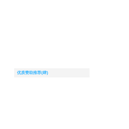
优质赞助推荐{肆}