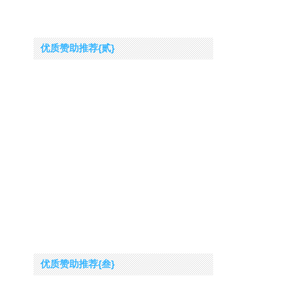
优质赞助推荐{贰}
优质赞助推荐{叁}