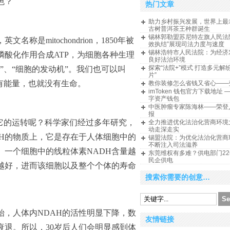
色？
热门文章
助力乡村振兴发展，世界上最
古树普洱茶王种群诞生
锡林郭勒盟苏尼特左旗人民法
是mitochondrion，1850年被
效执结”展现司法力度与速度
锡林浩特市人民法院：为经济
磷酸化作用合成ATP，为细胞各种生理
良好法治环境
探索“法院+”模式 打造多元解
”、“细胞的发动机”。我们也可以叫
片”
有能量，也就没有生命。
教你装修怎么省钱又省心——
imToken 钱包官方下载地址 
字资产钱包
中医肿瘤专家陈海林——荣登
报
它的运转呢？科学家们经过多年研究，
全力推进优化法治化营商环境
动走深走实
DH的物质上，它是存在于人体细胞中的
锡盟法院：为优化法治化营商
不断注入司法滋养
。一个细胞中的线粒体素NADH含量越
东莞维权有多难？供电部门2
民企供电
越好，进而该细胞以及整个个体的寿命
搜索你需要的创意…
始，人体内NDAH的活性明显下降，数
友情链接
衰退。所以，30岁后人们会明显感到体