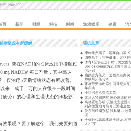
于1280*800
首页
新闻
财经
科技
时尚
游戏娱乐
健康
汽
随机文章
让抑郁症情况有所缓解
康年华负离子-- 远离自由基,长
四季马丁：守护健康，定格最
体育+区块链进行时：尤文图
rkmayer）曾在NADH的临床应用中接触过
Socios.com成为全球首个通
俱乐部
0 mg NADH的每日剂量，其中高达
扁鹊古方茶又一造福患者案例
师续写药茶传奇
述，仅治疗5天后情绪状态有所改善。
张凌芳受邀出席中国世纪大采
1年以来，成千上万的人在很长一段时间
年庆典
小红书怎么引流卖货。
尽（疲劳）的心理和生理状态的积极影
龙顶天轻钢别墅 用心建造的
高德置地苏萌:疫情改变旅游方
到高德置地可能可以游遍全世
爱乐居轻钢别墅 独具魅力 改
境
全棉时代总裁李建全获龙华“
疗有效果呢？要了解这个，我们先要知道
人才”奖