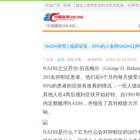
投放广告
投稿
[ 建议 ] 使用先进的
谷歌浏览器
。分辨率大
「中国播报ONLINE.」
NADH研究 | 临床证实，93%的人食用NADH
分类：
新闻
浏览次数：
发布时间：2019-10-15 15:03
NADH之父乔治·伯克梅尔（George D. Bi
205名抑郁症患者。他们在6个月内每天接受1
93%的患者的症状有改善的情况，一些人描
其他人在4周后感到症状开始好转。自199
内定期服用NADH，并报告了其对精疲力
响。
NADH是什么？它为什么会对抑郁症的治