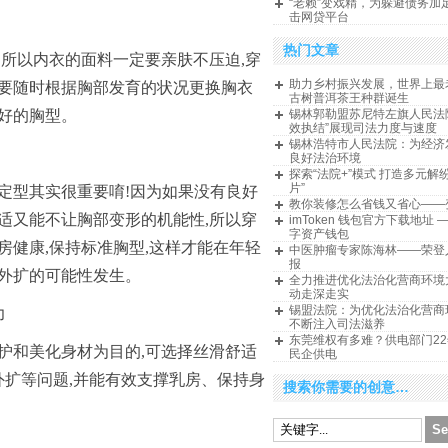
“老赖”变戏精，为躲避债务加
击网贷平台
热门文章
,所以内衣的面料一定要亲肤不压迫,穿
助力乡村振兴发展，世界上最
且要随时根据胸部发育的状况更换胸衣
古树普洱茶王种群诞生
好的胸型。
锡林郭勒盟苏尼特左旗人民法
效执结”展现司法力度与速度
锡林浩特市人民法院：为经济
良好法治环境
探索“法院+”模式 打造多元解
片”
定型其实很重要唷!因为如果没有良好
教你装修怎么省钱又省心——
适又能不让胸部变形的机能性,所以穿
imToken 钱包官方下载地址 
字资产钱包
房健康,保持标准胸型,这样才能在年轻
中医肿瘤专家陈海林——荣登
报
或外扩的可能性发生。
全力推进优化法治化营商环境
动走深走实
锡盟法院：为优化法治化营商
力
不断注入司法滋养
东莞维权有多难？供电部门2
护和美化身材为目的,可选择丝滑舒适
民企供电
外扩等问题,并能有效支撑乳房、保持身
搜索你需要的创意…