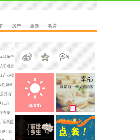
车
房产
旅游
教育
际音乐中
抗初老必
江产业投
教你如何
推云品出
列迭代升
任专家
发，传承匠
师逆行出