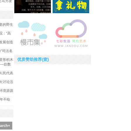
足马力攻
老的野生
院：“高
发展创造
纷“司法名
优质赞助推荐{壹}
变形积木
——款数
人民代表
大讨论活
环境源源
2年不给