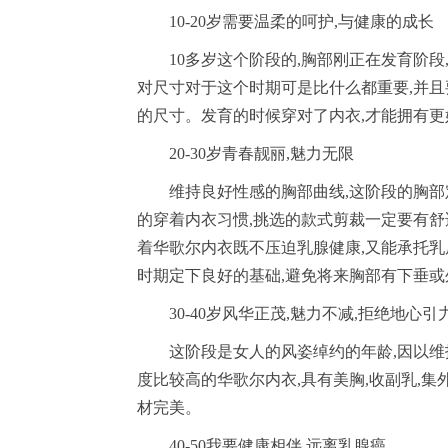
10-20岁需要温柔的呵护,与健康的成长
10多岁这个阶段的,胸部刚正在发育阶段
对尺寸对于这个时期可是比什么都重要,并
的尺寸。发育的时候穿对了内衣,才能拥有更
20-30岁青春靓丽,魅力无限
维持良好性感的胸部曲线,这阶段的胸部
的穿着内衣习惯,挑选的款式剪裁一定要有舒
着华歌尔内衣既不压迫乳腺健康,又能承托乳
时期定下良好的基础,避免将来胸部有下垂
30-40岁风华正茂,魅力不减,拒绝地心引
这阶段是女人的风姿绰约的年龄,因以维
度比较高的华歌尔内衣,具有美胸,收副乳,集
材完美。
40-50我要健康相伴,远离乳腺癌