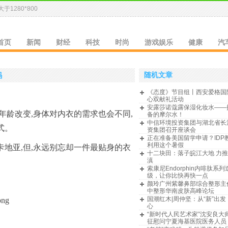
于1280*800
首页
新闻
财经
科技
时尚
游戏娱乐
健康
汽
随机文章
吗
《态度》节目组丨西安爱格国
心双献礼活动
安露莎诺蔻露保湿化妆水——
年龄改变,身体对内衣的需求也会不同,
备的摩尔水！
中信环境投资集团与湖北省长
式。
资集团召开座谈会
正在准备美国留学申请？IDP
利用这个暑假
戴卡地亚,但,永远别忘却一件最贴身的衣
十二块田：落子皖江大地 力
滇
索康尼Endorphin内啡肽系
级，让你比快再快一点
颜玲广州紫馨鼻部综合整形主
中整形华南皮肤高峰论坛
国潮红木|周仲坚：从“新”出
心
“新时代人民艺术家”沈安良大
征慰问宁夏海基医院医务人员