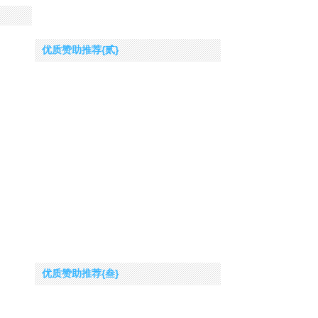
优质赞助推荐{贰}
优质赞助推荐{叁}