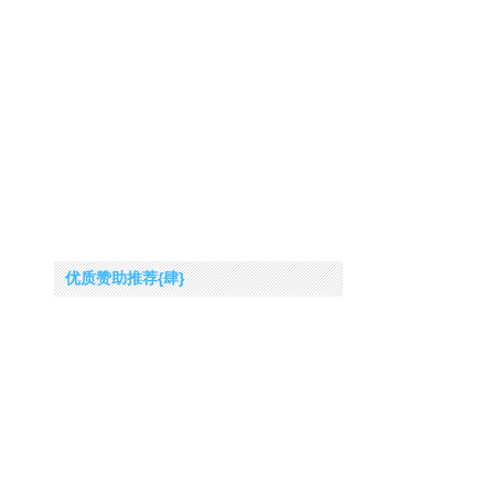
优质赞助推荐{肆}