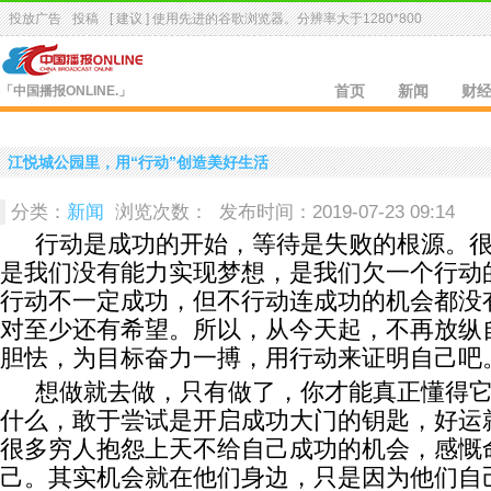
投放广告
投稿
[ 建议 ] 使用先进的
谷歌浏览器
。分辨率大于1280*800
「中国播报ONLINE.」
首页
新闻
财
江悦城公园里，用“行动”创造美好生活
分类：
新闻
浏览次数：
发布时间：2019-07-23 09:14
行动是成功的开始，等待是失败的根源。
是我们没有能力实现梦想，是我们欠一个行动
行动不一定成功，但不行动连成功的机会都没
对至少还有希望。所以，从今天起，不再放纵
胆怯，为目标奋力一搏，用行动来证明自己吧
想做就去做，只有做了，你才能真正懂得
什么，敢于尝试是开启成功大门的钥匙，好运
很多穷人抱怨上天不给自己成功的机会，感慨
己。其实机会就在他们身边，只是因为他们自