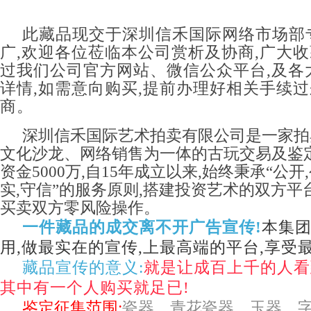
此藏品现交于深圳信禾国际网络市场部
广,欢迎各位莅临本公司赏析及协商,广大
过我们公司官方网站、微信公众平台,及各
详情,如需意向购买,提前办理好相关手续
商。
深圳信禾国际艺术拍卖有限公司是一家拍
文化沙龙、网络销售为一体的古玩交易及鉴
资金5000万,自15年成立以来,始终秉承“公开,
实,守信”的服务原则,搭建投资艺术的双方平
买卖双方零风险操作。
一件藏品的成交离不开广告宣传!
本集
用,做最实在的宣传,上最高端的平台,享受
藏品宣传的意义:
就是让成百上千的人看
其中有一个人购买就足已!
鉴定征集范围:
瓷器、青花瓷器、玉器、