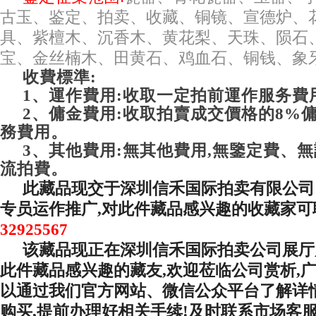
古玉、鉴定、拍卖、收藏、铜镜、宣德炉、
具、紫檀木、沉香木、黄花梨、天珠、陨石
宝、金丝楠木、田黄石、鸡血石、铜钱、象
收費標準:
1、運作費用:收取一定拍前運作服务
2、傭金費用:收取拍賣成交價格的8%
務費用。
3、其他費用:無其他費用,無鑒定費、
流拍費。
此藏品现交于深圳信禾国际拍卖有限公司
专员运作推广,对此件藏品感兴趣的收藏家可
32925567
该藏品现正在深圳信禾国际拍卖公司展厅
此件藏品感兴趣的藏友,欢迎莅临公司赏析,
以通过我们官方网站、微信公众平台了解详情
购买,提前办理好相关手续!及时联系市场客