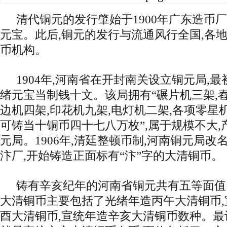
清代铜元的发行肇始于1900年广东造币
元宝。此后,铜元的发行与流通风行全国,各
币机构。
1904年,河南省在开封南关设立铜元局,
绪元宝当制钱十文。该局拥有“碾片机三架,舂
边机四架,印花机九架,电灯机二架,各项零星
可铸当十铜币四十七八万枚”,属于规模不大,
元局。1906年,清廷整顿币制,河南铜元局改
汴厂,开始铸造正面标有“汴”字的大清铜币。
铸有
辛亥
纪年的河南省铜元共有五等面值
大清铜币主要包括了光绪年造丙午大清铜币,
酉大清铜币,宣统年造辛亥大清铜币数种。最