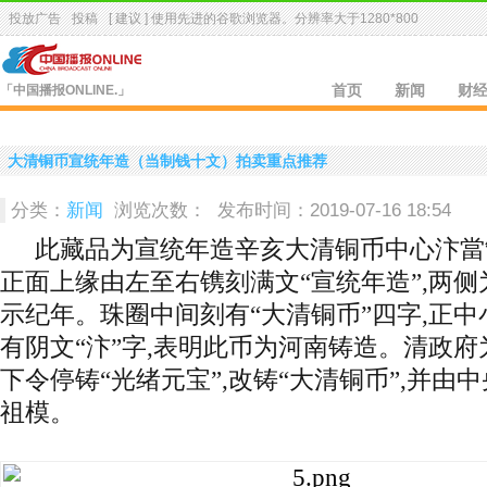
投放广告
投稿
[ 建议 ] 使用先进的
谷歌浏览器
。分辨率大于1280*800
「中国播报ONLINE.」
首页
新闻
财
大清铜币宣统年造（当制钱十文）拍卖重点推荐
分类：
新闻
浏览次数：
发布时间：2019-07-16 18:54
此藏品为宣统年造辛亥大清铜币中心汴當
正面上缘由左至右镌刻满文“宣统年造”,两侧为
示纪年。珠圈中间刻有“大清铜币”四字,正
有阴文“汴”字,表明此币为河南铸造。清政府
下令停铸“光绪元宝”,改铸“大清铜币”,并由
祖模。