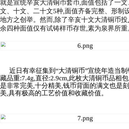
就是宣统
辛亥
大清铜币套币
,
面值包括了一文
文、十文、二十文5种,面值齐备完整、形制设
地方之创举。然而,除了
辛亥
十文大清铜币投
余四种面值仅有试铸样币存世,素为泉界所重
近日有幸征集到“大清铜币”宣统年造当制
藏品重:7.4g,直径:2.9cm,此枚大清铜币品
是非常完美,十分精美,钱币背面的满文也是
美,具有极高的工艺价值和收藏价值。