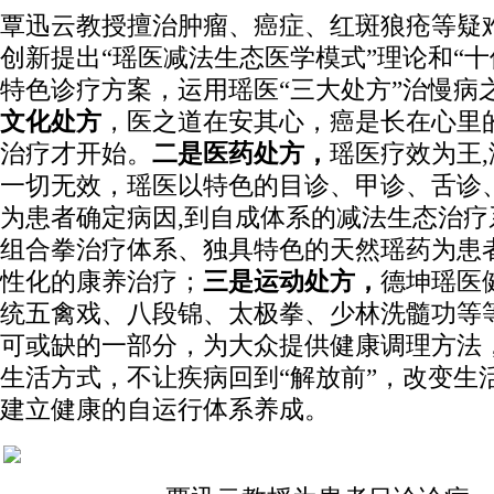
覃迅云教授擅治肿瘤、癌症、红斑狼疮等疑
创新提出“瑶医减法生态医学模式”理论和“十
特色诊疗方案，运用瑶医“三大处方”治慢病
文化处方
，医之道在安其心，癌是长在心里的
治疗才开始。
二是医药处方，
瑶医疗效为王
一切无效，瑶医以特色的目诊、甲诊、舌诊
为患者确定病因,到自成体系的减法生态治疗
组合拳治疗体系、独具特色的天然瑶药为患
性化的康养治疗；
三是运动处方，
德坤瑶医
统五禽戏、八段锦、太极拳、少林洗髓功等
可或缺的一部分，为大众提供健康调理方法
生活方式，不让疾病回到“解放前”，改变生
建立健康的自运行体系养成。