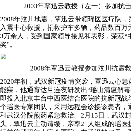
2003年覃迅云教授（左一）参加抗
2008年汶川地震，覃迅云带领瑶医医疗队，
入震中心救援，捐救护车多辆，药品数百万
3万余人，受到国家领导接见和表彰，荣获“
奖”。
2008年覃迅云教授参加汶川抗震
2020年初，武汉新冠疫情突袭，覃迅云心急
能寐，他通宵达旦连夜研发出“瑶山清瘟解毒
即投入北京丰台中西医结合医院的抗新冠战
个瑶医专家团队，采用远程会诊接诊患者，
和武汉分院煎药紧急救治。2月15日，武汉
头，覃迅云主动请缨，亲率21人组成的瑶医