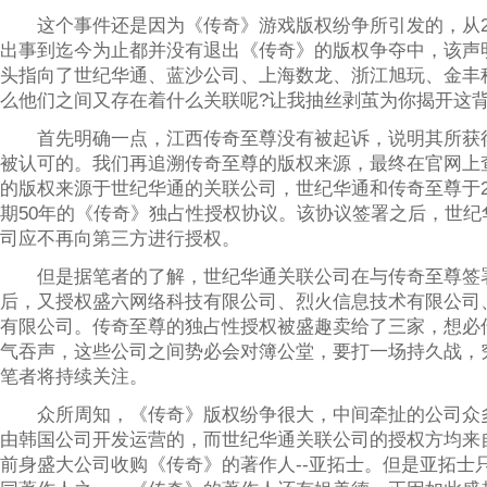
这个事件还是因为《传奇》游戏版权纷争所引发的，从20
出事到迄今为止都并没有退出《传奇》的版权争夺中，该声
头指向了世纪华通、蓝沙公司、上海数龙、浙江旭玩、金丰
么他们之间又存在着什么关联呢?让我抽丝剥茧为你揭开这
首先明确一点，江西传奇至尊没有被起诉，说明其所获
被认可的。我们再追溯传奇至尊的版权来源，最终在官网上
的版权来源于世纪华通的关联公司，世纪华通和传奇至尊于2
期50年的《传奇》独占性授权协议。该协议签署之后，世纪
司应不再向第三方进行授权。
但是据笔者的了解，世纪华通关联公司在与传奇至尊签
后，又授权盛六网络科技有限公司、烈火信息技术有限公司
有限公司。传奇至尊的独占性授权被盛趣卖给了三家，想必
气吞声，这些公司之间势必会对簿公堂，要打一场持久战，
笔者将持续关注。
众所周知，《传奇》版权纷争很大，中间牵扯的公司众
由韩国公司开发运营的，而世纪华通关联公司的授权方均来
前身盛大公司收购《传奇》的著作人--亚拓士。但是亚拓士