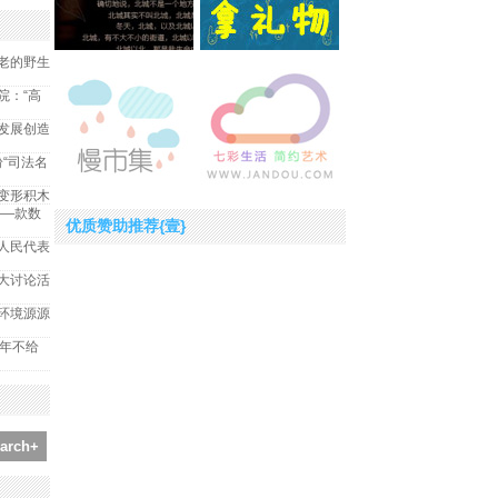
老的野生
院：“高
发展创造
纷“司法名
变形积木
——款数
优质赞助推荐{壹}
人民代表
大讨论活
环境源源
2年不给