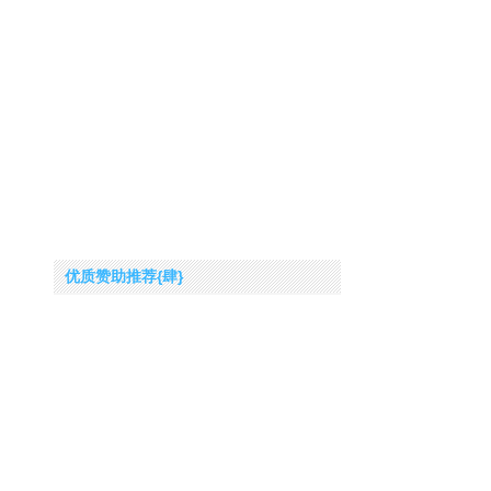
优质赞助推荐{肆}