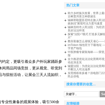
热门文章
助力乡村振兴发展，世界上最
古树普洱茶王种群诞生
锡林郭勒盟苏尼特左旗人民法
效执结”展现司法力度与速度
锡林浩特市人民法院：为经济
良好法治环境
探索“法院+”模式 打造多元解
片”
教你装修怎么省钱又省心——
imToken 钱包官方下载地址 
字资产钱包
中医肿瘤专家陈海林——荣登
报
全力推进优化法治化营商环境
约定，更吸引着众多户外玩家踊跃参
动走深走实
锡盟法院：为优化法治化营商
休闲用品同场竞技，更从视觉、听觉到
不断注入司法滋养
东莞维权有多难？供电部门2
品与缤纷活动，让展会三天人流如织，
民企供电
搜索你需要的创意…
与专业性兼备的观展体验，吸引500余
友情链接