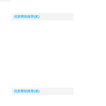
优质赞助推荐{贰}
优质赞助推荐{叁}