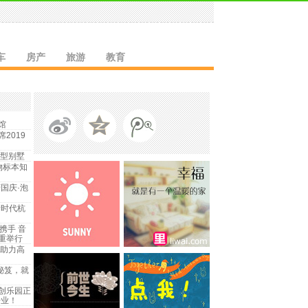
车
房产
旅游
教育
馆
2019
新型别墅
物标本知
国庆·泡
新时代杭
携手 音
重举行
 助力高
秘笈，就
创乐园正
开业！