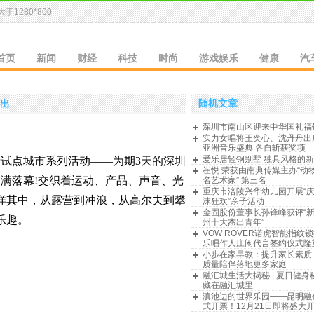
于1280*800
首页
新闻
财经
科技
时尚
游戏娱乐
健康
汽
随机文章
演出
深圳市南山区迎来中华国礼福
实力女唱将王奕心、沈丹丹出席
亚洲音乐盛典 各自斩获奖项
爱乐居轻钢别墅 独具风格的
费试点城市系列活动——为期3天的深圳
崔悦 荣获由南典传媒主办“动
满落幕!交织着运动、产品、声音、光
名艺术家” 第三名
重庆市涪陵兴华幼儿园开展“庆
徉其中，从露营到冲浪，从高尔夫到攀
沫狂欢”亲子活动
金固股份董事长孙锋峰获评“
乐趣。
州十大杰出青年”
VOW ROVER诺虎智能指纹锁
乐唱作人庄闲代言签约仪式隆
小步在家早教：提升家长素质
质量陪伴落地更多家庭
融汇城生活大揭秘 | 夏日健身
藏在融汇城里
滇池边的世界乐园——昆明融
式开票！12月21日即将盛大