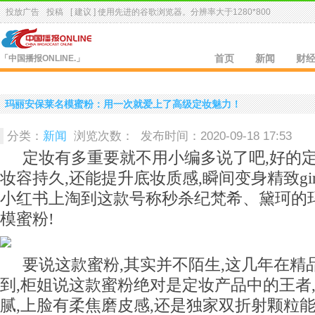
投放广告
投稿
[ 建议 ] 使用先进的
谷歌浏览器
。分辨率大于1280*800
「中国播报ONLINE.」
首页
新闻
财
玛丽安保莱名模蜜粉：用一次就爱上了高级定妆魅力！
分类：
新闻
浏览次数：
发布时间：2020-09-18 17:53
定妆有多重要就不用小编多说了吧,好的
妆容持久,还能提升底妆质感,瞬间变身精致gir
小红书上淘到这款号称秒杀纪梵希、黛珂的
模蜜粉!
要说这款蜜粉,其实并不陌生,这几年在精
到,柜姐说这款蜜粉绝对是定妆产品中的王者
腻,上脸有柔焦磨皮感,还是独家双折射颗粒能