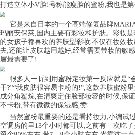
打造立体小V脸!号称能瘦脸的蜜粉,我也是第
它是来自日本的一个高端修复品牌MARIAN
玛丽安保莱,国内主要有彩妆和护肤。彩妆是
的女孩子都喜欢的养肤型彩妆,不仅在妆效妆
夫,还能让皮肤越用越好,经常需要带妆的敏
眉最需要了!
很多人一听到用蜜粉定妆第一反应就是“
干?”“我皮肤很容易卡粉的!”,这款养肤蜜粉
成分角鲨烷,在清爽定住脸部妆容的时候,保
不卡粉,带有微微的保湿感,赞!
当然蜜粉最重要的还是看持妆力,小编试过
空调房的里13个小时都可以,之前有一次吃
留个80%左右,带7、8个小时左右,光靠这一