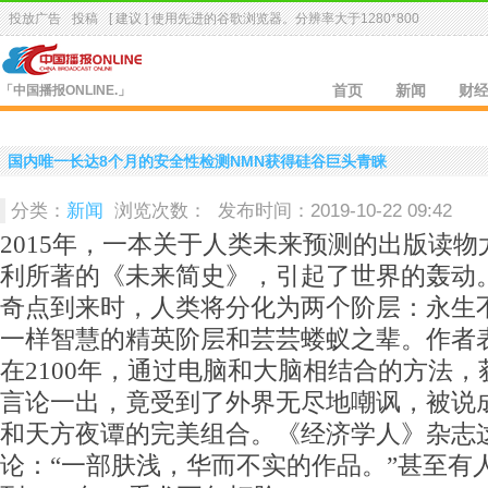
投放广告
投稿
[ 建议 ] 使用先进的
谷歌浏览器
。分辨率大于1280*800
「中国播报ONLINE.」
首页
新闻
财
国内唯一长达8个月的安全性检测NMN获得硅谷巨头青睐
分类：
新闻
浏览次数：
发布时间：2019-10-22 09:42
2015年，一本关于人类未来预测的出版读物
利所著的《未来简史》，引起了世界的轰动
奇点到来时，人类将分化为两个阶层：永生
一样智慧的精英阶层和芸芸蝼蚁之辈。作者
在2100年，通过电脑和大脑相结合的方法，
言论一出，竟受到了外界无尽地嘲讽，被说
和天方夜谭的完美组合。《经济学人》杂志
论：“一部肤浅，华而不实的作品。”甚至有