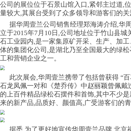
公司的展位位于石景山馆入口,紧邻主过道,位
量较大,其展台受到了众多领导和游客们的关
据华周壹兰公司销售经理郑海涛介绍,华
立于2015年7月10日,公司地址位于竹山县
石工业园内,是一家集原矿开采、生产、加工
体的集团化公司,是湖北乃至全国最大的绿松
工和营销企业之一。
此次展会,华周壹兰携带了包括曾获得 “百
石龙凤佩一对和《楚乔传》中赵丽颖曾佩戴
的上百件精品绿松石摆件和首饰,其中不少是
来的新产品,品质好、颜值高,广受游客们的
据悉,为了更好地宣传华周壹兰品牌,北京