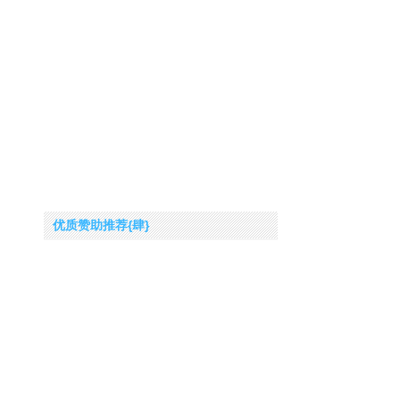
优质赞助推荐{肆}