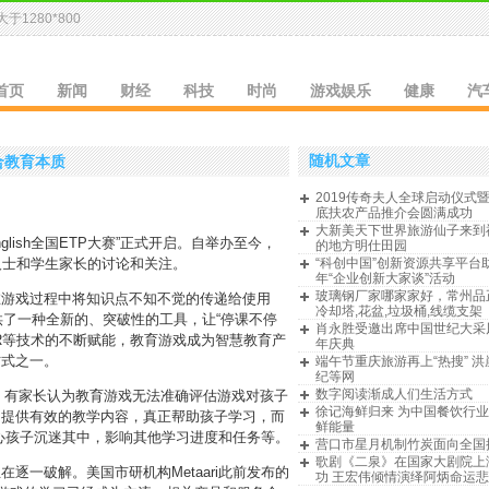
于1280*800
首页
新闻
财经
科技
时尚
游戏娱乐
健康
汽
随机文章
合教育本质
2019传奇夫人全球启动仪式
底扶农产品推介会圆满成功
大新美天下世界旅游仙子来到
glish全国ETP大赛”正式开启。自举办至今，
的地方明仕田园
人士和学生家长的讨论和关注。
“科创中国”创新资源共享平台助
年“企业创新大家谈”活动
玻璃钢厂家哪家家好，常州品
在游戏过程中将知识点不知不觉的传递给使用
冷却塔,花盆,垃圾桶,线缆支架
供了一种全新的、突破性的工具，让“停课不停
肖永胜受邀出席中国世纪大采
AR等技术的不断赋能，教育游戏成为智慧教育产
年庆典
方式之一。
端午节重庆旅游再上“热搜” 
纪等网
数字阅读渐成人们生活方式
面，有家长认为教育游戏无法准确评估游戏对孩子
徐记海鲜归来 为中国餐饮行
，提供有效的教学内容，真正帮助孩子学习，而
鲜能量
心孩子沉迷其中，影响其他学习进度和任务等。
营口市星月机制竹炭面向全国
歌剧《二泉》在国家大剧院上
逐一破解。美国市研机构Metaari此前发布的
功 王宏伟倾情演绎阿炳命运