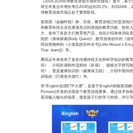
《2019-2024全球教育游戏市场研究报告》显示，
球五年复合年增长率(CAGR)达到33.2%。到2024
球教育游戏市场正处于繁荣阶段。
据英国《金融时报》称，目前，教育游戏已经是游戏
和教育科技企业也逐渐意识到游戏的教育功能，纷纷入局。
力，发布了多款主打教育类产品，包括介绍身体消化
统的《身体探索(Body Quest)》;教导游戏创作的《游戏创作
同自然物种的《小老鼠的百科全书(Little Mouse’s Ency
True: learn()》等。
腾讯近年来发布了多款传播传统文化和科学知识的教
卯》、介绍折扇制作流程的《折扇》、锻炼文字拼写
何》、普及健康知识的《健康保卫战》、介绍中国传
训练的《巴甫洛夫很忙》等。
而“iEnglish全国ETP大赛”，是基于iEnglish智能英语解
Pictures)开发的全国首个教育游戏赛事。通过技
英语输入输出的场景，激发孩子们的学习热情，并引