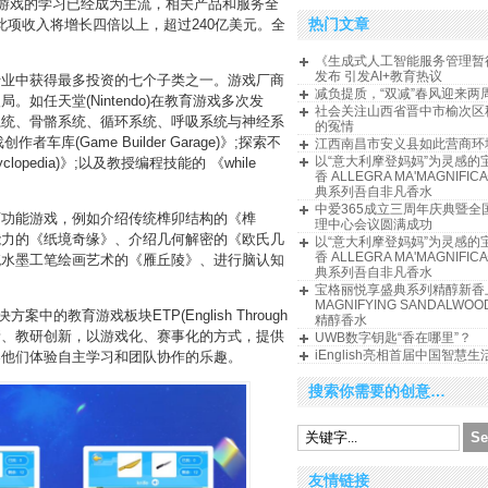
基于游戏的学习已经成为主流，相关产品和服务全
热门文章
年，此项收入将增长四倍以上，超过240亿美元。全
《生成式人工智能服务管理暂
发布 引发AI+教育热议
行业中获得最多投资的七个子类之一。游戏厂商
减负提质，“双减”春风迎来两
如任天堂(Nintendo)在教育游戏多次发
社会关注山西省晋中市榆次区
系统、骨骼系统、循环系统、呼吸系统与神经系
的冤情
者车库(Game Builder Garage)》;探索不
江西南昌市安义县如此营商环
以“意大利摩登妈妈”为灵感的
clopedia)》;以及教授编程技能的 《while
香 ALLEGRA MA'MAGNIFI
典系列吾自非凡香水
中爱365成立三周年庆典暨全
育功能游戏，例如介绍传统榫卯结构的《榫
理中心会议圆满成功
能力的《纸境奇缘》、介绍几何解密的《欧氏几
以“意大利摩登妈妈”为灵感的
香 ALLEGRA MA'MAGNIFI
统水墨工笔绘画艺术的《雁丘陵》、进行脑认知
典系列吾自非凡香水
宝格丽悦享盛典系列精醇新香
MAGNIFYING SANDALWO
决方案中的教育游戏板块ETP(English Through
精醇香水
术创新、教研创新，以游戏化、赛事化的方式，提供
UWB数字钥匙“香在哪里”？
iEnglish亮相首届中国智慧
导他们体验自主学习和团队协作的乐趣。
搜索你需要的创意…
友情链接