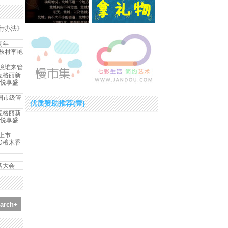
行办法》
周年
秋村李艳
境谁来管
宝格丽新
CA悦享盛
国市级管
优质赞助推荐{壹}
宝格丽新
CA悦享盛
上市
OD檀木香
生活大会