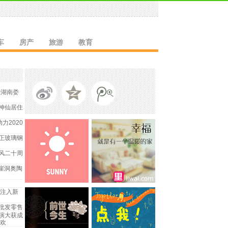
车
房产
旅游
教育
暨湖南娄
神仙居住
力2020
正玻璃钢
风二十周
洪崖洞奥陶
业注入新
批发零售
演大获成
悲欢