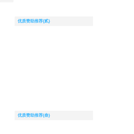
优质赞助推荐{贰}
优质赞助推荐{叁}